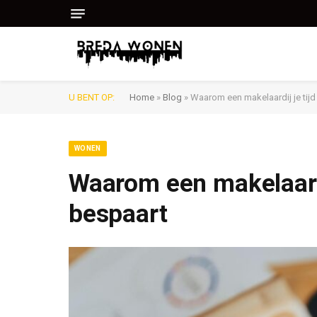
U BENT OP:
Home
»
Blog
»
Waarom een makelaardij je tijd
WONEN
Waarom een makelaardij
bespaart