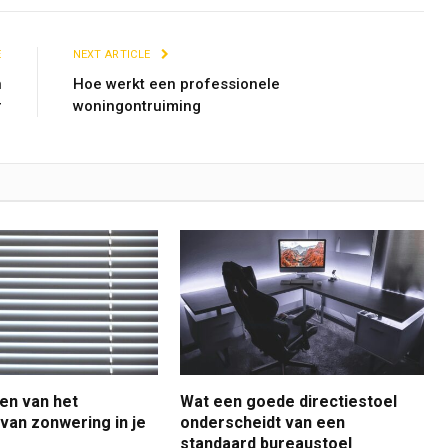
E
NEXT ARTICLE
n
Hoe werkt een professionele
r
woningontruiming
en van het
Wat een goede directiestoel
 van zonwering in je
onderscheidt van een
standaard bureaustoel